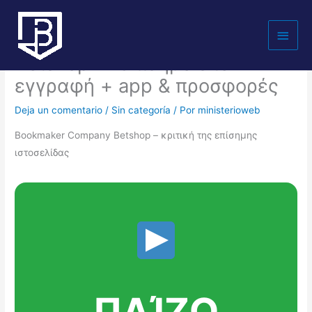
Ir
Men
al
princ
contenido
Betshop — επίσημο site
εγγραφή + app & προσφορές
Deja un comentario
/
Sin categoría
/ Por
ministerioweb
Bookmaker Company Betshop – κριτική της επίσημης
ιστοσελίδας
ΠΑΊΖΩ