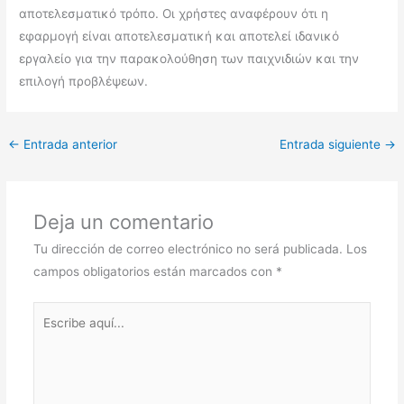
αποτελεσματικό τρόπο. Οι χρήστες αναφέρουν ότι η
εφαρμογή είναι αποτελεσματική και αποτελεί ιδανικό
εργαλείο για την παρακολούθηση των παιχνιδιών και την
επιλογή προβλέψεων.
←
Entrada anterior
Entrada siguiente
→
Deja un comentario
Tu dirección de correo electrónico no será publicada.
Los
campos obligatorios están marcados con
*
Escribe
aquí...